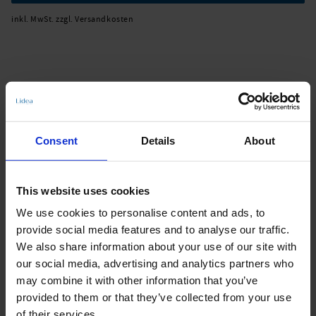
inkl. MwSt. zzgl. Versandkosten
Produktdetails
Consent
Details
About
Beschreibung:
Charmline ist "Pioneer in Shapewear" und lässt ihre Figur bis zu einer
Konfektionsgröße schlanker wirken. Modisches Design trifft auf
This website uses cookies
funktionale Schnitte, damit sie sich am Strand und im Schwimmbad
richtig wohlfühlen können. Klassischer Schnitt und feminine
We use cookies to personalise content and ads, to
Raffungen in modischem Lilac oder klassischem Schwarz. Dieses
provide social media features and to analyse our traffic.
Bestseller-Modell von Charmline überzeugt durch seine puristische,
und dennoch raffinierte Aufmachung und das leicht Figur formende
We also share information about your use of our site with
Shaping-Material. Die elegante Wickel-Optik lenkt den Blick auf das
our social media, advertising and analytics partners who
attraktive V-Dekolleté.
may combine it with other information that you’ve
provided to them or that they’ve collected from your use
Art.-Nr.: 1793_656_006
of their services.