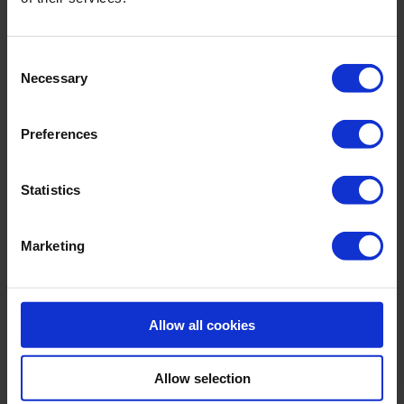
Material & Pflege:
Material:
Consent
Upper: 80% Polyamid,20% Elasthan
Necessary
Selection
Lining: 100% Polyamid
Care Symbols:
Preferences
Statistics
WEITERE ARTIKEL
Marketing
Allow all cookies
Allow selection