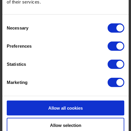
of their services.
Material & Pflege:
Consent
Material:
Necessary
Oberstoff: 85% recyceltes Polyamid,15% Elasthan
Selection
Innenfutter: 84% Polyamid,16% Elasthan
Care Symbols:
Preferences
Statistics
Marketing
WEITERE ARTIKEL
Allow all cookies
Allow selection