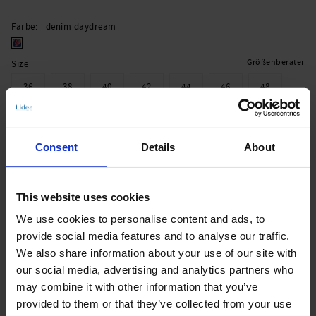
Farbe
denim daydream
Größenberater
Size
36
38
40
42
44
46
48
Zum Warenkorb hinzufügen
Consent
Details
About
Sofort lieferbar | Versandbereit in 1-3 Werktagen
This website uses cookies
Produktdetails
We use cookies to personalise content and ads, to
provide social media features and to analyse our traffic.
We also share information about your use of our site with
Beschreibung:
our social media, advertising and analytics partners who
- verstellbarer Beinausschnitt
may combine it with other information that you’ve
provided to them or that they’ve collected from your use
Art.-Nr.: 466_784_608