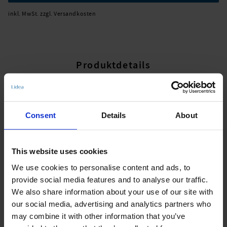
inkl. MwSt. zzgl. Versandkosten
Produktdetails
Beschreibung:
Consent
Details
About
LIDEA ECO SHAPE setzt den Nachhaltigkeitsgedanken ganzheitlich bei
allen Komponenten um. Für den Oberstoff kommt zu 100 Prozent
recyceltes Nylon zum Einsatz, das vollständig aus Pre-Consumer-
Waste generiert wird und sowohl Oeko-Tex als auch GRS-zertifiziert ist.
This website uses cookies
Oberstoff und Nähgarn sind ebenso wie Pflegeetikett und Logo aus
recyceltem Material. Der verwendete latex-freie Gummi ist
We use cookies to personalise content and ads, to
recyclingfähig, die Verpackung komplett biologisch abbaubar. Das
provide social media features and to analyse our traffic.
Signet „Designed & manufactured in Europe“ steht für einen
We also share information about your use of our site with
ökologischen Fußabdruck, dem eine Wertschöpfungskette mit kurzen
our social media, advertising and analytics partners who
Wegen zugrunde liegt. Von der Activewear inspiriertes Longline-Bikini-
Top. Medium Support Level. 59% Polyamid, 41% Elastan, Polyamid zu
may combine it with other information that you’ve
100% recycelt.