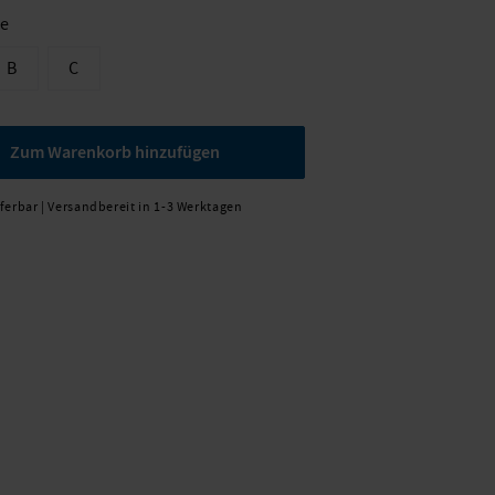
ße
B
C
Zum Warenkorb hinzufügen
eferbar | Versandbereit in 1-3 Werktagen