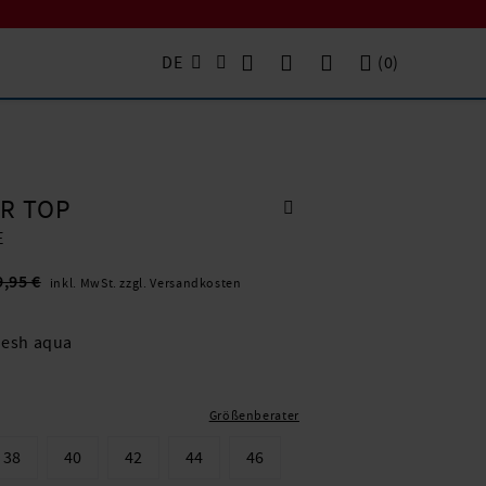
DE
(
0
)
R TOP
E
9,95 €
inkl. MwSt. zzgl. Versandkosten
resh aqua
Größenberater
38
40
42
44
46