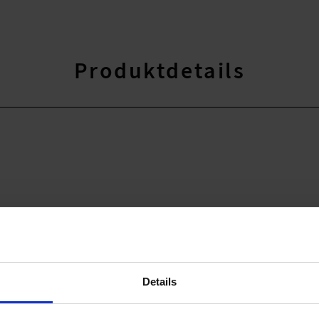
Produktdetails
Details
29% Elasthan
han