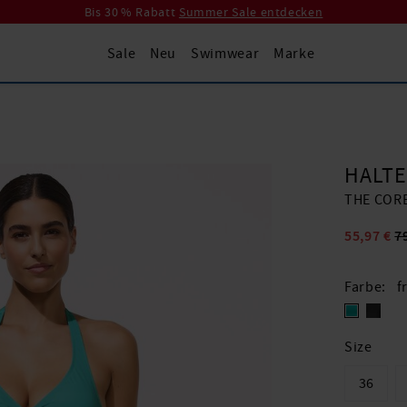
Bis 30 % Rabatt
Summer Sale entdecken
Sale
Neu
Swimwear
Marke
HALTE
THE COR
55,97 €
7
Farbe
f
Size
36