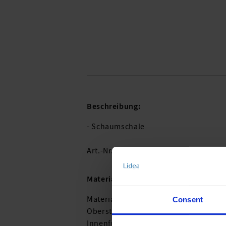
Beschreibung:
- Schaumschale
Art.-Nr.: 7410_579_356
Material & Pflege:
Material:
Consent
Oberstoff: 71% recyceltes Polyamid,
Innenfutter: 79% Polyamid,21% Elast