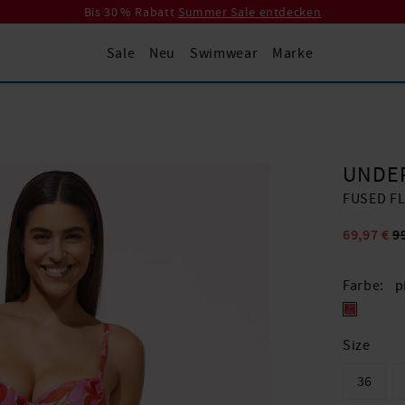
Bis 30 % Rabatt
Summer Sale entdecken
Sale
Neu
Swimwear
Marke
UNDE
FUSED F
69,97 €
9
Farbe
p
Size
36