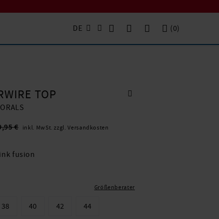
DE
(
0
)
RWIRE TOP
LORALS
9,95 €
inkl. MwSt. zzgl. Versandkosten
ink fusion
Größenberater
38
40
42
44