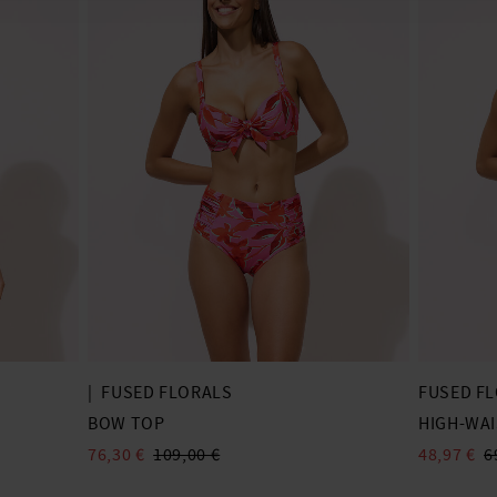
|
FUSED FLORALS
FUSED F
BOW TOP
HIGH-WA
76,30 €
109,00 €
48,97 €
6