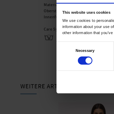
Material:
Oberstoff: 78% Recyceltes Polyester,
This website uses cookies
Innenfutter: 84% Polyamid,16% Elast
We use cookies to personalis
information about your use of
Care Symbols:
other information that you’ve
Consent
Necessary
Selection
WEITERE ARTIKEL