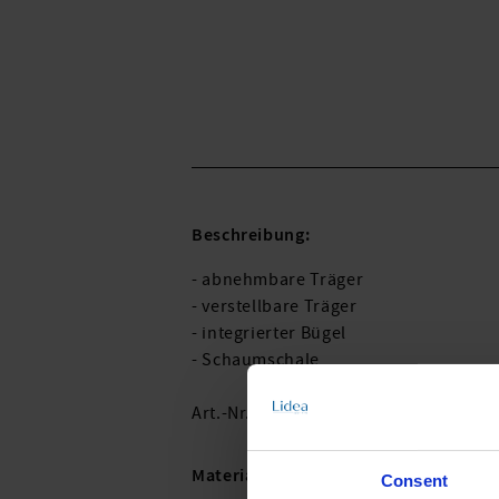
Beschreibung:
- abnehmbare Träger
- verstellbare Träger
- integrierter Bügel
- Schaumschale
Art.-Nr.: 5860_774_461
Material & Pflege:
Consent