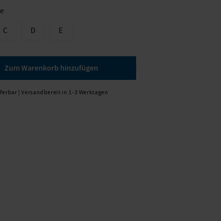
ße
C
D
E
Zum Warenkorb hinzufügen
eferbar | Versandbereit in 1-3 Werktagen