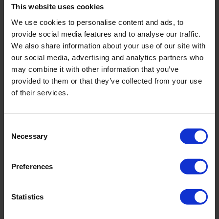
This website uses cookies
inkl. MwSt. zzgl. Versandkosten
We use cookies to personalise content and ads, to
provide social media features and to analyse our traffic.
We also share information about your use of our site with
our social media, advertising and analytics partners who
Produktdetails
may combine it with other information that you’ve
provided to them or that they’ve collected from your use
of their services.
Beschreibung:
Lebensfreude, Lust an Farben, Neugierde auf die Blüte versprüht
dieser lebhafte Print in Makrodimension, der Tulpen mit exotischen
Consent
Blättern zusammenbringt. Er lässt eine paradiesisch-elegante
Necessary
Selection
Sommeratmosphäre entstehen, ein Wohlgefühl in und mit der Natur.
Kühl schimmernde Glanzgarne unterstreichen die Schönheit des
Drucks. Großzügig angelegt sind florale Elemente im Farbspektrum
Preferences
von Weiß über Papaya bis zu Dschungelgrün. Ein kräftiger Blauton
kommt bei Blenden, Trägern oder Farbflächen zum Einsatz und
unterstreicht den sommerlichen Charakter des Designs. Sommerlicher
Statistics
Kurz-Kaftan aus strukturiertem Poly-Crêpe mit körperumspielender
Leichtigkeit und rundem Ausschnitt. 100% Polyester.