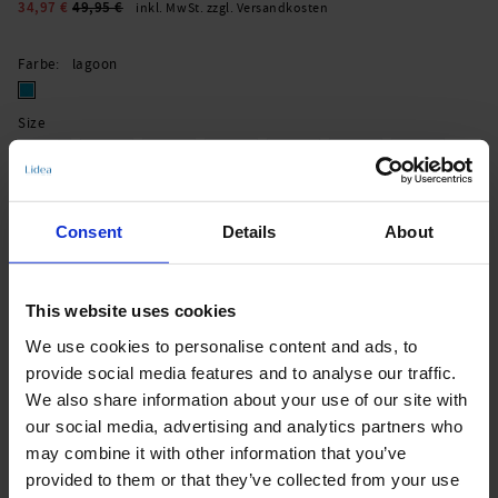
34,97 €
49,95 €
inkl. MwSt. zzgl. Versandkosten
Farbe
lagoon
Size
36
38
40
42
44
46
48
Größenberater
Consent
Details
About
Zum Warenkorb hinzufügen
Sofort lieferbar | Versandbereit in 1-3 Werktagen
This website uses cookies
We use cookies to personalise content and ads, to
Produktdetails
provide social media features and to analyse our traffic.
We also share information about your use of our site with
our social media, advertising and analytics partners who
may combine it with other information that you’ve
Beschreibung:
provided to them or that they’ve collected from your use
- verstellbare Träger