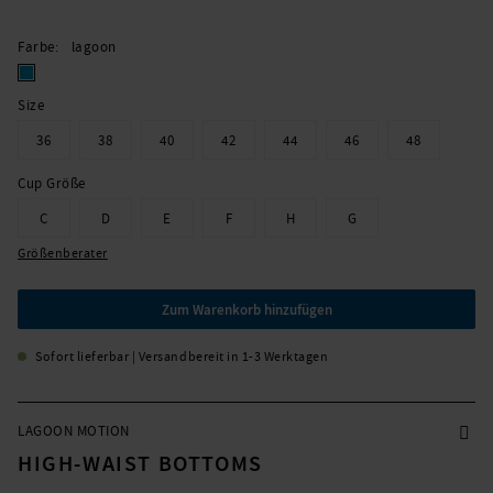
Farbe
lagoon
Size
36
38
40
42
44
46
48
Cup Größe
C
D
E
F
H
G
Größenberater
Zum Warenkorb hinzufügen
Sofort lieferbar | Versandbereit in 1-3 Werktagen
LAGOON MOTION
HIGH-WAIST BOTTOMS