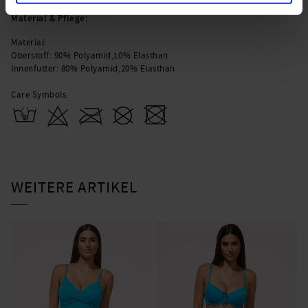
Material & Pflege:
Material:
Oberstoff: 90% Polyamid,10% Elasthan
Innenfutter: 80% Polyamid,20% Elasthan
Care Symbols:
WEITERE ARTIKEL