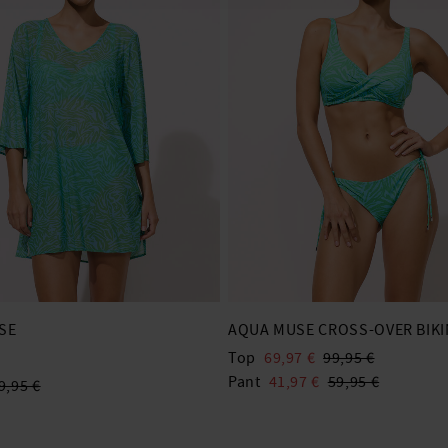
SE
AQUA MUSE CROSS-OVER BIKI
Top
69,97 €
99,95 €
Pant
41,97 €
59,95 €
9,95 €