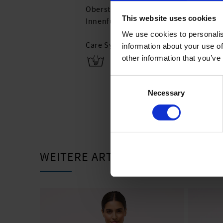
Oberstoff: 74% Polyamid,13% Polyest
This website uses cookies
Innenfutter: 84% Polyamid,16% Elast
We use cookies to personalis
Care Symbols:
information about your use of
other information that you’ve
Consent
Necessary
Selection
WEITERE ARTIKEL