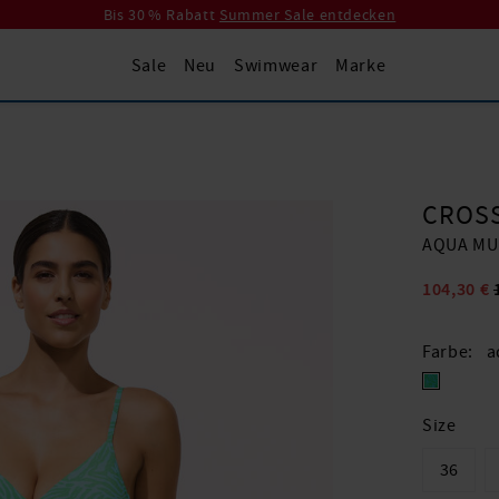
Bis 30 % Rabatt
Summer Sale entdecken
Sale
Neu
Swimwear
Marke
CROSS
AQUA MU
104,30 €
Farbe
a
Size
36