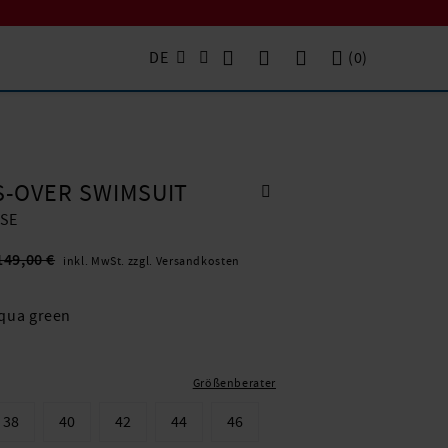
DE
(
0
)
-OVER SWIMSUIT
SE
149,00 €
inkl. MwSt. zzgl. Versandkosten
qua green
Größenberater
38
40
42
44
46