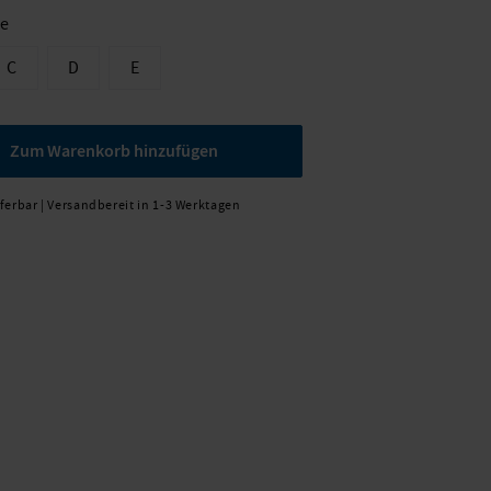
ße
C
D
E
Zum Warenkorb hinzufügen
eferbar | Versandbereit in 1-3 Werktagen