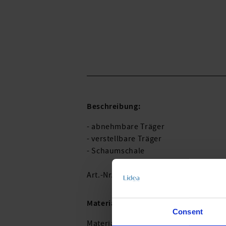
Beschreibung:
- abnehmbare Träger
- verstellbare Träger
- Schaumschale
Art.-Nr.: 8220_779_435
Material & Pflege:
Consent
Material: