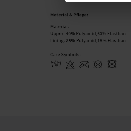
Material & Pflege:
Material:
Upper: 40% Polyamid,60% Elasthan
Lining: 85% Polyamid,15% Elasthan
Care Symbols: