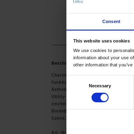
Consent
This website uses cookies
We use cookies to personalis
information about your use of
Beschreibung:
other information that you’ve
Charmline ist "Pioneer in Shapewear" 
Consent
funktionale Schnitte, damit sie sich
Necessary
Selection
Ästhetik, sportliche Linienführung 
Utility-Strukturen inspirierten die 
zeichnet das bodenständige Spiel vo
Bindebändchen unter der Brust. Höhen
Szene.
Art.-Nr.: 1308_961_985