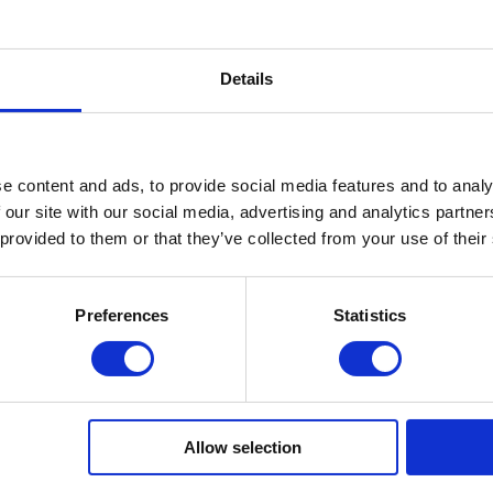
Details
Produktdetails
e content and ads, to provide social media features and to analy
 our site with our social media, advertising and analytics partn
 provided to them or that they’ve collected from your use of their
und lässt ihre Figur bis zu einer Konfektionsgröße schlanker 
 am Strand und im Schwimmbad richtig wohlfühlen können. Ko
Preferences
Statistics
– die Zutaten, um modernes Colourblocking entstehen zulasse
Flächenaufteilung. Der Tunnelzug unterstreicht die modische 
n Khaki und Schwarz aus. Bügel-Badeanzug mit herzförmigem
verstellbare Träger und Figur optimierende Kontrastfarben se
Allow selection