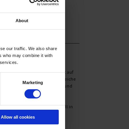
About
se our traffic. We also share
ers who may combine it with
 services.
wirken. Modisches Design trifft auf
mpromisslose Grafik, kontrastreiche
Marketing
n. Trapezförmige Cargotaschen und
Aussage. Die dezente Farbgebung
 Ausschnitt und dekorativem
tzen die Silhouette individuell in
Allow all cookies