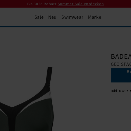
Bis 30 % Rabatt
Summer Sale entdecken
Sale
Neu
Swimwear
Marke
BADE
GEO SPA
B
inkl. MwSt. 