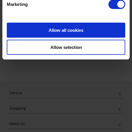
Marketing
Material & care:
Material:
Upper: 80% Polyamid,20% Elasthan
Allow all cookies
Lining: 84% Polyamid,16% Elasthan
Care Symbols:
Allow selection
Service
Shopping
About us