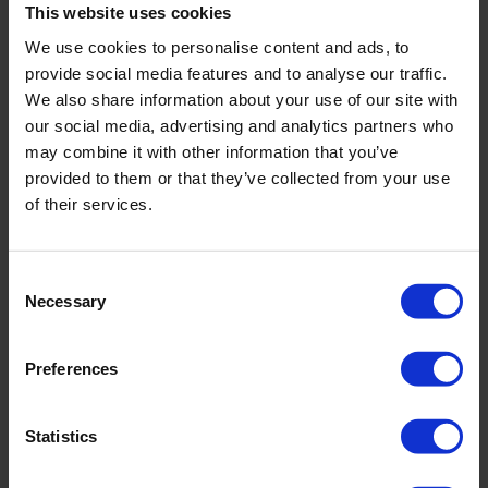
This website uses cookies
incl. VAT., excl. Shipping costs
We use cookies to personalise content and ads, to
provide social media features and to analyse our traffic.
We also share information about your use of our site with
our social media, advertising and analytics partners who
Product Details
may combine it with other information that you’ve
provided to them or that they’ve collected from your use
of their services.
Description:
Aquatische Farben, die die Kühle des Wassers nahezu spürbar machen
– kühles Grün, sattes Blaugrün und faszinierendes Türkis gehen eine
Consent
harmonische, Blicke auf sich ziehende Verbindung ein. Ein weiterer
Necessary
Selection
Hingucker sind feine Bindebändchen und feminin schimmernde Gold-
Akzente wie vertikal gesetzte, gehämmerte Metallschieber, Perlen oder
Knöpfe. Der leicht glänzende Stoff reflektiert die Farben bei
Preferences
Lichteinfall und bringt sie wie Reflexe auf der Wasseroberfläche zum
Tanzen. Badeanzug mit Softschalen und goldfarbenem, vertikal
gesetztem Schmuck-Dekor und Raffungen im Taillenbereich. Light
Statistics
Shaping Level. 80% Polyamid, 20% Elastan.
Sku title1369_451_473