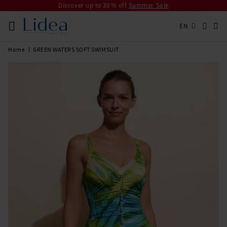
Discover up to 30 % off
Summer Sale
EN
Home
GREEN WATERS SOFT SWIMSUIT