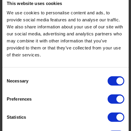
This website uses cookies
incl. VAT., excl. Shipping costs
We use cookies to personalise content and ads, to
provide social media features and to analyse our traffic.
We also share information about your use of our site with
our social media, advertising and analytics partners who
Product Details
may combine it with other information that you’ve
provided to them or that they’ve collected from your use
of their services.
Description:
Charmline ist "Pioneer in Shapewear" und lässt ihre Figur bis zu einer
Konfektionsgröße schlanker wirken. Modisches Design trifft auf
Consent
funktionale Schnitte, damit sie sich am Strand und im Schwimmbad
Necessary
Selection
richtig wohlfühlen können. Federleichte Paspeln in Weiß teilen die
wasserblauen Farbflächen von „Pure Lines“ und sorgen für optische
Shaping-Effekte. Figur optimierende Akzente auf Taille und Dekolleté
Preferences
interpretieren den maritimen Stil auf dezente Weise. Der paspelierte
Badeanzug mit Light Shaping-Effekt und Cross-Over-Dekolleté
verschlankt den gesamten Oberkörper. Integrierte Schaumschalen
Statistics
sorgen für festen Halt.
Sku title1070_857_470