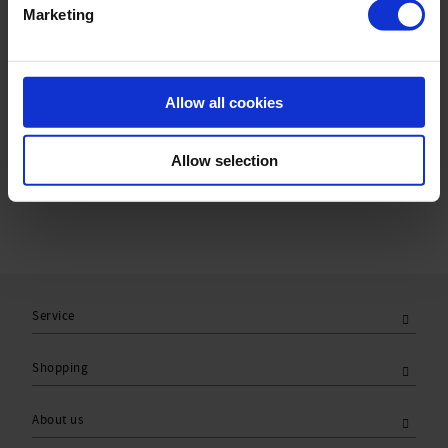
Marketing
Material & care:
Material:
Upper: 80% Polyamid,20% Elasthan
Allow all cookies
Lining: 84% Polyamid,16% Elasthan
Care Symbols:
Allow selection
Service
Shopping
About us