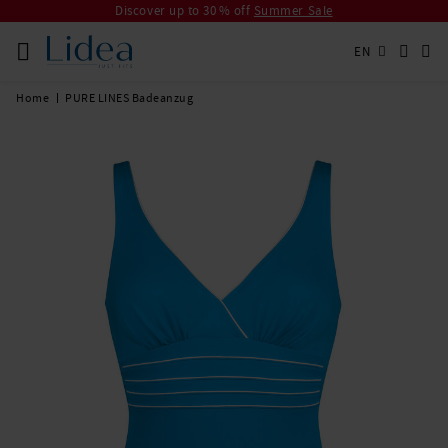
Discover up to 30 % off
Summer Sale
EN
Home
PURE LINES Badeanzug