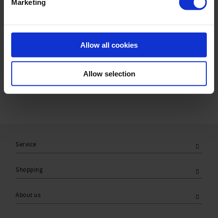
Marketing
Material & care:
Material:
Upper: 80% Polyamid,20% Elasthan
Allow all cookies
Lining: 84% Polyamid,16% Elasthan
Care Symbols:
Allow selection
Service
Shopping
About us