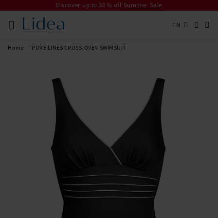
Discover up to 30 % off
Summer Sale
EN
Home
PURE LINES CROSS-OVER SWIMSUIT