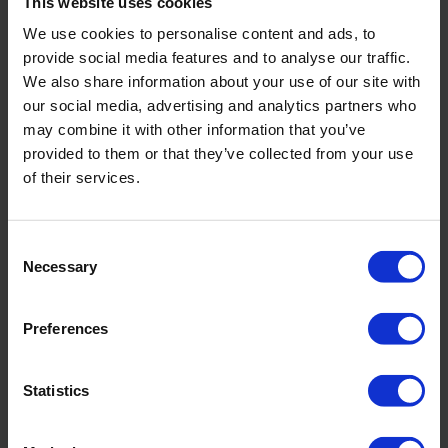
This website uses cookies
incl. VAT., excl. Shipping costs
We use cookies to personalise content and ads, to
provide social media features and to analyse our traffic.
We also share information about your use of our site with
our social media, advertising and analytics partners who
Product Details
may combine it with other information that you’ve
provided to them or that they’ve collected from your use
of their services.
Description:
Filigrane Paspeln in Weiß teilen die Farbflächen und sorgen für
Consent
feinsinnige Shaping-Effekte. Taille und Dekolleté stehen im Mittelpunkt
Necessary
des Zusammenspiels von aussagestarken Farben und neutralem Weiß.
Selection
Die Serie ist neben Schwarz im heiteren Coral, frischen Carribean und
wasserblauen Pacific erhältlich. Stilistische Klarheit geht eine Liaison
mit satten, eindrucksvollen Farbtönen ein. Badeanzug mit
Preferences
Schaumschalen und Cross-over-Dekolleté sowie breiteren Trägern.
Verleiht der Silhouette einen feminin-sportlichen Touch. Light Shaping
Level. Voll gefüttert.
Statistics
Sku title1070_857_077