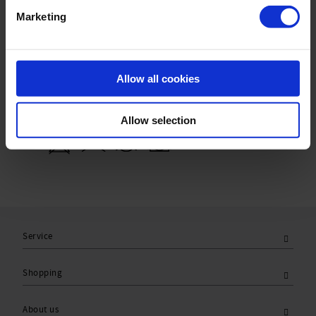
Sku title1996_354_077
Marketing
Material & care:
Material:
Allow all cookies
Upper: 50% Polyamid,50% Elasthan
Lining: 100% Polyamid
Allow selection
Care Symbols:
Service
Shopping
About us