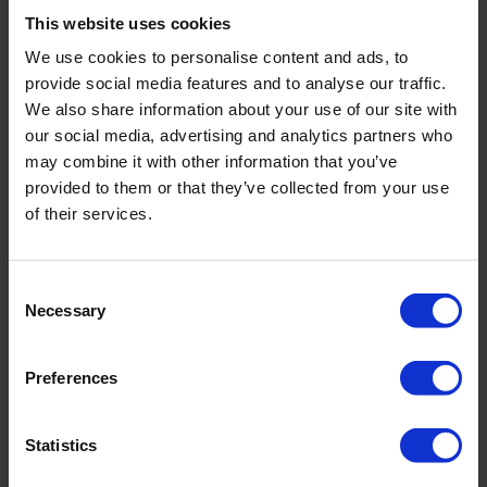
This website uses cookies
incl. VAT., excl. Shipping costs
We use cookies to personalise content and ads, to
provide social media features and to analyse our traffic.
We also share information about your use of our site with
Product Details
our social media, advertising and analytics partners who
may combine it with other information that you’ve
provided to them or that they’ve collected from your use
Description:
of their services.
Strong Shaping zeigt sich nicht nur in Schwarz, sondern in einer
markanten Farbe. Cyan wirkt strahlend und klar, geradezu alle Sinne
Consent
aktivierend. Die Serie setzt auf reduzierte Schnitte bei maximaler
Necessary
Passform. Digitale Technik und Schneiderkunst gehen eine
Selection
überzeugende Symbiose ein. Gelaserte Schlitze treffen auf manuell
eingearbeitete Ripsbänder. Es entsteht ein effektvoller 3D-Look mit
vertikal oder diagonal verlaufender grafischer Linienführung, die
Preferences
durch das Design modernes Shaping optimal unterstützt. Badeanzug
in Schwimmer-Optik mit integrierter Bruststütze für perfekten Sitz bei
allen Aktivitäten. Taillenbetonend positionierte Ripsbänder für
Statistics
besondere Femininität. Strong Shaping Level.