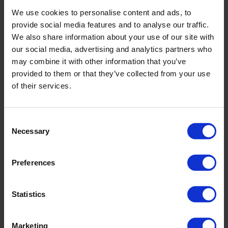
We use cookies to personalise content and ads, to
incl. VAT., excl. Shipping costs
provide social media features and to analyse our traffic.
We also share information about your use of our site with
our social media, advertising and analytics partners who
may combine it with other information that you’ve
Product Details
provided to them or that they’ve collected from your use
of their services.
Description:
Abenteuer in zwei Variationen. Vollflächige Prints verkörpern
Consent
Lebensfreude und Optimismus. Einmal umgesetzt durch florales
Necessary
Selection
Patchwork in großen Dimensionen. Blüten, Blätter und Ranken sind
großzügig platziert und strahlen in Coral, Lila und frischen Grün-
Nuancen. Einmal umgesetzt durch Animal-Prints. Die Farben des
Preferences
Tigers bestechen hier im raffinierten Zusammenspiel mit Schwarz.
Badeanzug mit V-Ausschnitt und raffinierter Drapierung im Animal-
Print für ein schönes Dekolleté. Schaumschalen. Light Shaping Level.
Statistics
Sku title1792_344_022
Marketing