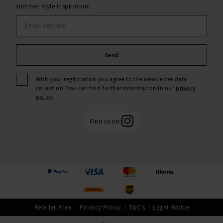
summer style inspiration!
Send
With your registration you agree to the newsletter data
collection. You can find further information in our
privacy
policy
.
Find us on:
Retailer Area
Privacy Policy
T&C's
Legal Notice