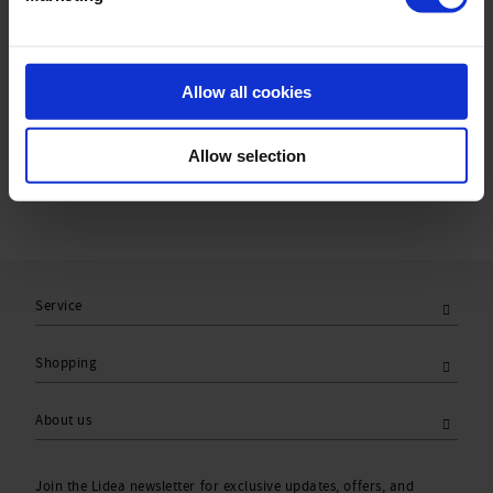
Material & care:
Material:
Upper: 80% Polyamid,20% Elasthan
Lining: 100% Polyamid
Allow all cookies
Care Symbols:
Allow selection
Service
Shopping
About us
Join the Lidea newsletter for exclusive updates, offers, and