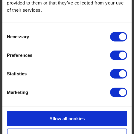
provided to them or that they’ve collected from your use
recycelt.
of their services.
Sku title8901_981_677
Material & care:
Consent
Necessary
Selection
Material:
Upper: ,41% Elastane
Lining: ,16% Elastane
Preferences
Care Symbols:
Statistics
Marketing
RELATED PRODUCTS
Allow all cookies