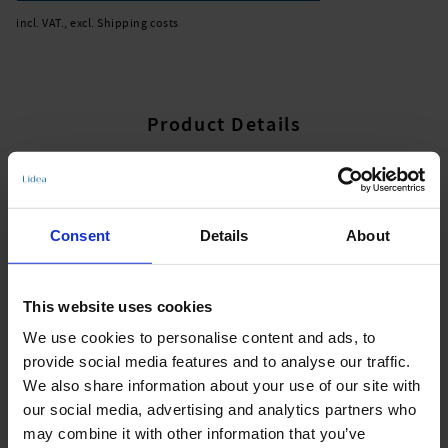
incl. VAT., excl. Shipping costs
Product Details
Description:
LIDEA ECO SHAPE setzt den Nachhaltigkeitsgedanken ganzheitlich bei
Consent
Details
About
allen Komponenten um. Für den Oberstoff kommt zu 100 Prozent
recyceltes Nylon zum Einsatz, das vollständig aus Pre-Consumer-
Waste generiert wird und sowohl Oeko-Tex als auch GRS-zertifiziert ist.
This website uses cookies
Oberstoff und Nähgarn sind ebenso wie Pflegeetikett und Logo aus
recyceltem Material. Der verwendete latex-freie Gummi ist
We use cookies to personalise content and ads, to
recyclingfähig, die Verpackung komplett biologisch abbaubar. Das
provide social media features and to analyse our traffic.
Signet „Designed & manufactured in Europe“ steht für einen
ökologischen Fußabdruck, dem eine Wertschöpfungskette mit kurzen
We also share information about your use of our site with
Wegen zugrunde liegt. Badeanzug in Tank-Form, der in seiner Klarheit
our social media, advertising and analytics partners who
überzeugt und durch Material wie Schnitt für optimalen Sitz sorgt.
may combine it with other information that you’ve
Medium Support Level. 59% Polyamid, 41% Elastan, Polyamid zu 100%