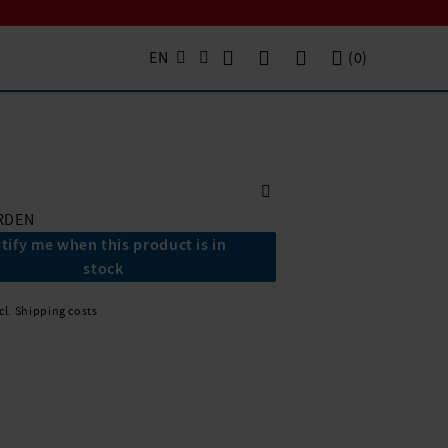
EN
(
0
)
RDEN
tify me when this product is in
stock
xcl. Shipping costs