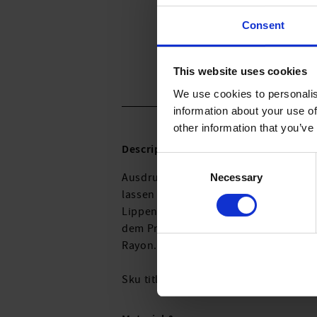
Consent
This website uses cookies
We use cookies to personalis
information about your use of
other information that you’ve
Description:
Consent
Ausdrucksstarke Aquarelldrucke spie
Necessary
Selection
lassen Farbflächen aus sanften, längs
Lippenstiftfarben in Coral, Apricot 
dem Print eine sommerliche Note verl
Rayon.
Sku titleC3757_445_204