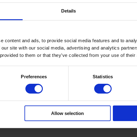
Details
Product Details
e content and ads, to provide social media features and to analy
 our site with our social media, advertising and analytics partn
 provided to them or that they’ve collected from your use of their
geln Natur und Ozean mit ihren soften, fließenden Bewegunge
Preferences
Statistics
 platzierten Pinselstrichen mit Chiné-artigem Charakter entst
oder Pink verbinden sich mit frischem Frühlingsgrün und Ultr
eiht. Lässige Tunika aus Rayon-Crêpe mit feinem Cut-out am 
Allow selection