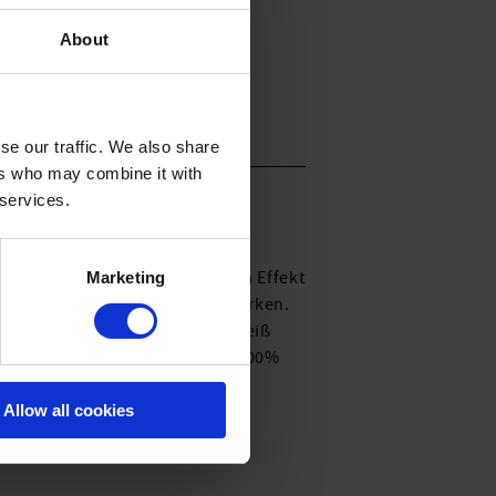
About
se our traffic. We also share
ers who may combine it with
 services.
n. Blütenmotive mit wässrigem Effekt
Marketing
ehen, die zugleich streckend wirken.
amarine, während strahlendes Weiß
Dekolleté. Knielang, ¾ Ärmel. 100%
Allow all cookies