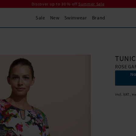
Discover up to 30 % off
Summer Sale
Sale
New
Swimwear
Brand
TUNIC
ROSE GA
No
incl. VAT., e