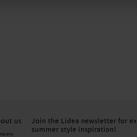
out us
Join the Lidea newsletter for ex
summer style inspiration!
mpany