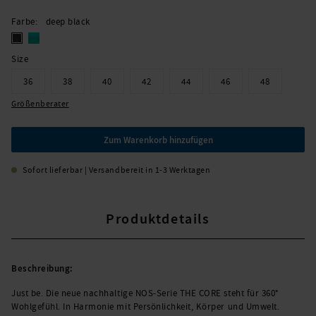
Farbe
deep black
Size
36
38
40
42
44
46
48
Größenberater
Zum Warenkorb hinzufügen
Sofort lieferbar | Versandbereit in 1-3 Werktagen
Produktdetails
Beschreibung:
Just be. Die neue nachhaltige NOS-Serie THE CORE steht für 360°
Wohlgefühl. In Harmonie mit Persönlichkeit, Körper und Umwelt.