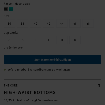
Farbe
deep black
Size
36
38
40
42
44
46
48
Cup Größe
C
D
E
F
H
G
Größenberater
Zum Warenkorb hinzufügen
Sofort lieferbar | Versandbereit in 1-3 Werktagen
THE CORE
HIGH-WAIST BOTTOMS
59,95 €
inkl. MwSt. zzgl. Versandkosten