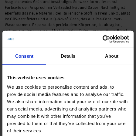
Ausgleichendes Grün und beständiges Schwarz formulieren auf
Farbseite den Anspruch an Verlässlichkeit und Dauer. Nachhaltig ist
ebenfalls das neue Material; der italienische Stoff in Premium-Qualität
ist GRS-zertifiziert und aus Q-Nova® Garn, das aus Pre-Consumer-
Waste stammt. Er passt sich perfekt dem Körper an, ist ultraglatt,
extrem anschmiegsam und hat ein hohes Dehnungsvermögen. Bügel-
Bikini-Top mit Brustfutter und dekorativer Schleife am Dekolleté. Voll
gefüttert. Träger längenverstellbar. Clip-Verschluss im Rücken. Extra
Support Level. 71% recyceltes Polyamid, 29% Elastan.
Consent
Details
About
Art.-Nr.: 5800_579_909
Material & Pflege:
This website uses cookies
Material:
We use cookies to personalise content and ads, to
Oberstoff: 71% recyceltes Polyamid,29% Elasthan
provide social media features and to analyse our traffic.
Innenfutter: 88% Polyamid,12% Elasthan
We also share information about your use of our site with
Care Symbols:
our social media, advertising and analytics partners who
may combine it with other information that you’ve
provided to them or that they’ve collected from your use
of their services.
Produktdetails